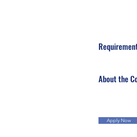
Requiremen
About the 
Apply Now