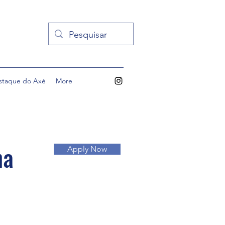
staque do Axé
More
ha
Apply Now