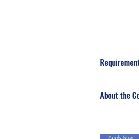
Requiremen
About the 
Apply Now