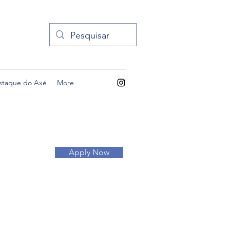
staque do Axé
More
Apply Now